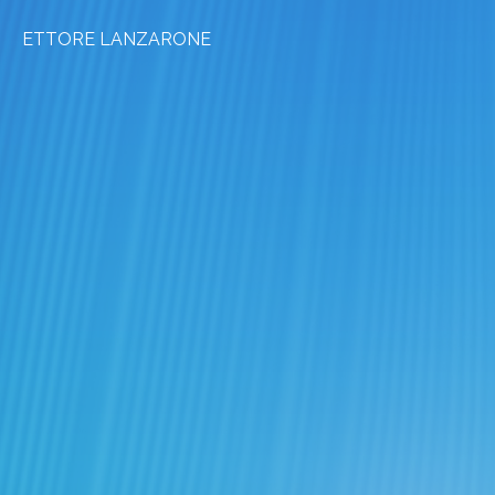
ETTORE LANZARONE
PHD AND HIGHER E
Biomedical device de
Intelligence for Sustainab
Applicazioni pratice del