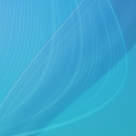
elligenza Artificiale nel Settore Sanitario (DAI4Health), A.Y. 2
logies for cardiac surgery
, Università degli Studi di Ber
Cardiology and Techniques Applied to Cardiac Surgery, A.Y. 2
velopment and validation process
, Università degli Studi
Y. 2023/24.
ivello strategico nella sanità: studio di casi
and
Problem
 studio di casi
, University of Calabria, Master “Health Care Dr
 methods for bioengineering
, Università degli Studi di 
022/23, 2024/25.
ies for cardiac surgery
, Università degli Studi di Bergamo
ardiology and Techniques Applied to Cardiac Surgery, A.Y. 20
SITY COURSES)
istiche in ambito biomedico
(Università degli Studi di Ber
e Tecnlogie per la Salute, A.Y. 2025/26.