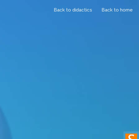
Back to didactics
Back to home
di Bergamo, PhD in Artificial
icocca Academy, Master in