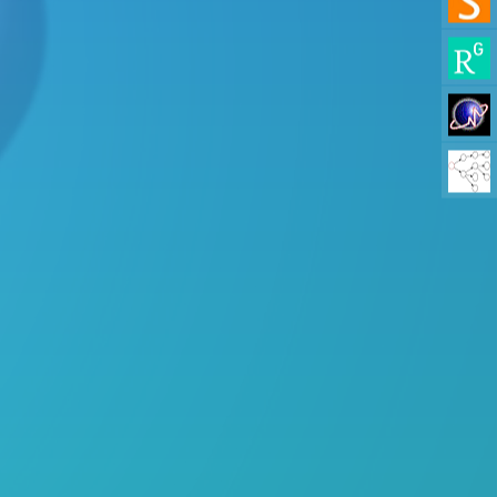
025/26.
gamo - Higher Education School,
022/23 - 2025/26.
 di Bergamo, PhD in Engineering
i decisionali a livello
ivers”, A.Y 2025/26.
Bergamo, PhD in Engineering and
 - Higher Education School,
21/22.
gamo): Bachelor's Degree