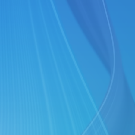
DUCATION COURSES
velopment and validation process
, Università degli Studi 
le Futures, A.Y. 2025/26.
l'IA in Sanità
, Università degli Studi di Milano Bicocca - B