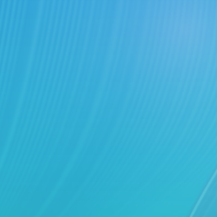
Innovazione Digitale e Int
Imaging and VR techno
International Master of 
Biomedical device de
and Applied Sciences, A.
Problemi decisionali a l
operativo nella sanità:
Advanced quantitative
Applied Sciences, A.Y. 2
Imaging and technolog
International Master of C
PROFESSOR (UNIVER
Applicazioni ingegner
Course in Ingegneria dell